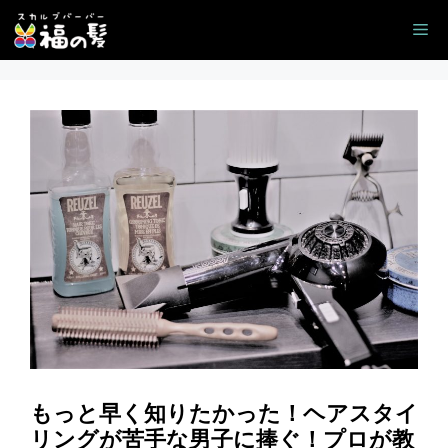
コ
Me
ン
テ
ン
ツ
へ
ス
キ
ッ
プ
もっと早く知りたかった！ヘアスタイ
リングが苦手な男子に捧ぐ！プロが教