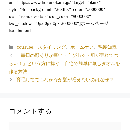
url=”https://www.hukunokami.jp/” target=”blank”
style=”3d” background=”#c8ffe7″ color=”#000000″
icon=”icon: desktop” icon_color=”#000000″
text_shadow=”0px 0px 0px #000000″]ホームページ
[/su_button]
カ
YouTube
、
スタイリング
、
ホームケア
、
毛髪知識
テ
「毎日の顔そりが痛い・血が出る・肌が荒れてつ
ゴ
らい！」という方に捧ぐ！自宅で簡単に蒸しタオルを
リ
作る方法
ー
育毛しててもなかなか髪が増えないのはなぜ？
コメントする
コ